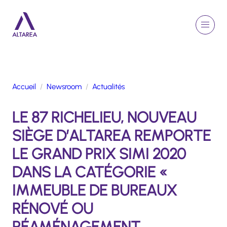
Aller au contenu principal
EN
Rechercher
Menu
Retour à la page d'accueil
Accueil
Newsroom
Actualités
GROUPE
LE 87 RICHELIEU, NOUVEAU
ACTIVITÉS
ENGAGEMENTS
SIÈGE D’ALTAREA REMPORTE
TALENTS
LE GRAND PRIX SIMI 2020
FINANCE
DANS LA CATÉGORIE «
NEWSROOM
IMMEUBLE DE BUREAUX
RÉNOVÉ OU
PORTFOLIO
RÉAMÉNAGEMENT