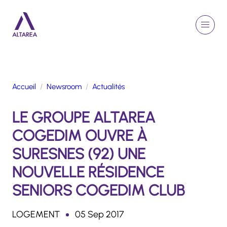
Aller au contenu principal
EN
Rechercher
Menu
Retour à la page d'accueil
Accueil
Newsroom
Actualités
GROUPE
LE GROUPE ALTAREA
ACTIVITÉS
ENGAGEMENTS
COGEDIM OUVRE À
TALENTS
SURESNES (92) UNE
FINANCE
NOUVELLE RÉSIDENCE
NEWSROOM
SENIORS COGEDIM CLUB
PORTFOLIO
LOGEMENT
05 Sep 2017