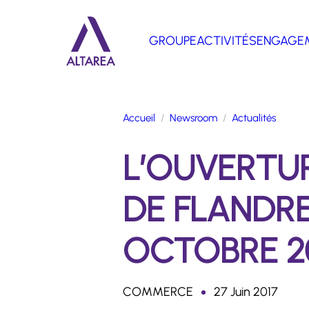
Aller au contenu principal
GROUPE
ACTIVITÉS
ENGAGE
Retour à la page d'accueil
Accueil
Newsroom
Actualités
L’OUVERTUR
DE FLANDRE
OCTOBRE 2
COMMERCE
27 Juin 2017