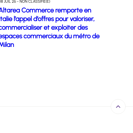
08 JUIL 26 - NON CLASSIFIÉ(E)
Altarea Commerce remporte en
Italie l’appel d’offres pour valoriser,
commercialiser et exploiter des
espaces commerciaux du métro de
Milan
Retour e