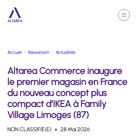
Aller au contenu principal
EN
Rechercher
Menu
Retour à la page d'accueil
Accueil
Newsroom
Actualités
GROUPE
Altarea Commerce inaugure
ACTIVITÉS
ENGAGEMENTS
le premier magasin en France
TALENTS
du nouveau concept plus
FINANCE
compact d’IKEA à Family
NEWSROOM
Village Limoges (87)
PORTFOLIO
NON CLASSIFIÉ(E)
28 Mai 2026