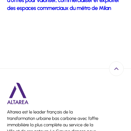
d’offres pour valoriser, commercialiser et exploiter
des espaces commerciaux du métro de Milan
Retour e
Altarea est le leader français de la
transformation urbaine bas carbone avec l’offre
immobilière la plus complète au service de la