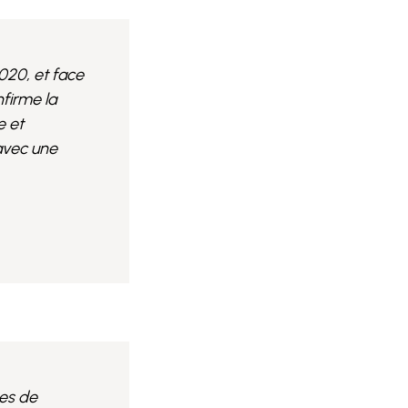
020, et face
firme la
e et
avec une
pes de