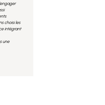
s’engager
ssi
ents
s choisi les
ce intégrant
s une