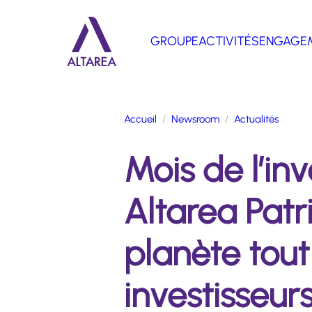
Aller au contenu principal
GROUPE
ACTIVITÉS
ENGAGE
Retour à la page d'accueil
Accueil
Newsroom
Actualités
Mois de l’in
Altarea Patr
planète tout
investisseurs