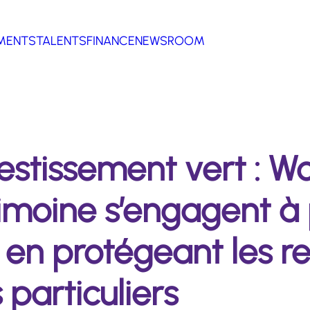
MENTS
TALENTS
FINANCE
NEWSROOM
vestissement vert : 
imoine s’engagent à 
 en protégeant les r
 particuliers