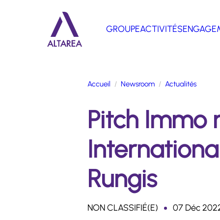
Aller au contenu principal
GROUPE
ACTIVITÉS
ENGAGE
Retour à la page d'accueil
Accueil
Newsroom
Actualités
Pitch Immo r
Internationa
Rungis
NON CLASSIFIÉ(E)
07 Déc 202