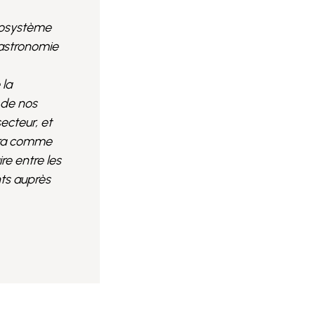
écosystème
Gastronomie
 la
 de nos
ecteur, et
sera comme
re entre les
nts auprès