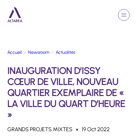
Aller au contenu principal
EN
Rechercher
Menu
Retour à la page d'accueil
Accueil
Newsroom
Actualités
GROUPE
INAUGURATION D’ISSY
ACTIVITÉS
ENGAGEMENTS
CŒUR DE VILLE, NOUVEAU
TALENTS
QUARTIER EXEMPLAIRE DE «
FINANCE
LA VILLE DU QUART D’HEURE
NEWSROOM
»
PORTFOLIO
GRANDS PROJETS MIXTES
19 Oct 2022