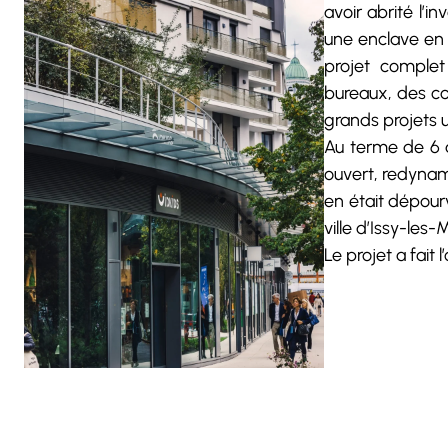
avoir abrité l’i
une enclave en p
projet complet
bureaux, des c
grands projets u
Au terme de 6 a
ouvert, redynam
en était dépourv
ville d’Issy-les-
Le projet a fait 