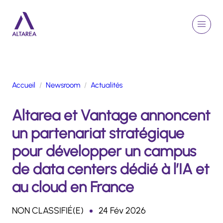
Aller au contenu principal
EN
Rechercher
Menu
Retour à la page d'accueil
Accueil
Newsroom
Actualités
GROUPE
Altarea et Vantage annoncent
ACTIVITÉS
ENGAGEMENTS
un partenariat stratégique
TALENTS
pour développer un campus
FINANCE
de data centers dédié à l’IA et
NEWSROOM
au cloud en France
PORTFOLIO
NON CLASSIFIÉ(E)
24 Fév 2026