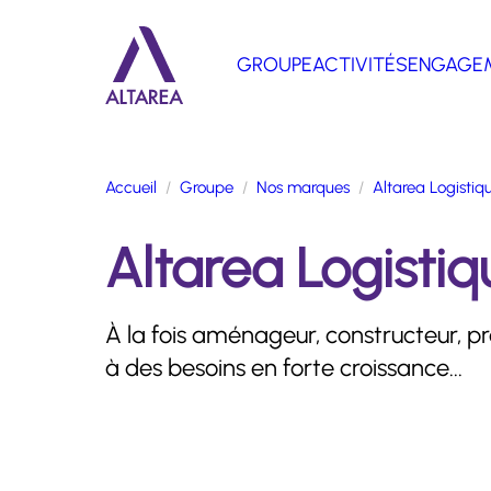
Aller au contenu principal
GROUPE
ACTIVITÉS
ENGAGE
Retour à la page d'accueil
Accueil
Groupe
Nos marques
Altarea Logistiq
Altarea Logistiq
À la fois aménageur, constructeur, pr
à des besoins en forte croissance...