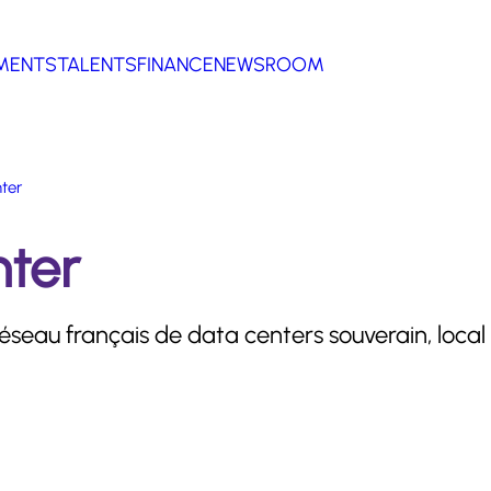
MENTS
TALENTS
FINANCE
NEWSROOM
ter
nter
éseau français de data centers souverain, local