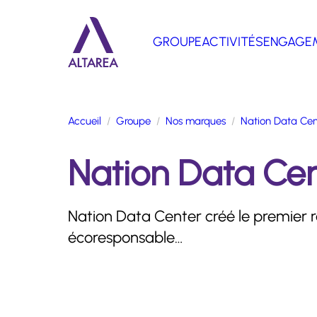
Aller au contenu principal
GROUPE
ACTIVITÉS
ENGAGE
Retour à la page d'accueil
Accueil
Groupe
Nos marques
Nation Data Cen
Nation Data Ce
Nation Data Center créé le premier r
écoresponsable…