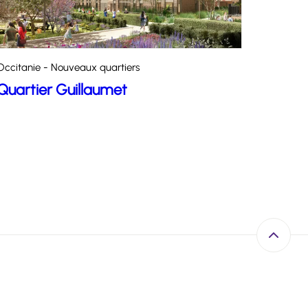
Occitanie - Nouveaux quartiers
Quartier Guillaumet
Retour e