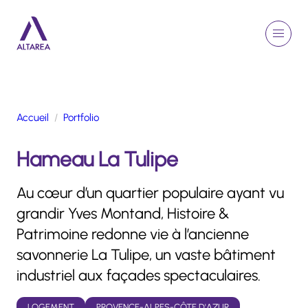
Aller au contenu principal
EN
Rechercher
Menu
Retour à la page d'accueil
Accueil
Portfolio
GROUPE
Hameau La Tulipe
ACTIVITÉS
ENGAGEMENTS
Au cœur d’un quartier populaire ayant vu
TALENTS
grandir Yves Montand, Histoire &
FINANCE
Patrimoine redonne vie à l’ancienne
NEWSROOM
savonnerie La Tulipe, un vaste bâtiment
industriel aux façades spectaculaires.
PORTFOLIO
LOGEMENT
PROVENCE-ALPES-CÔTE D'AZUR