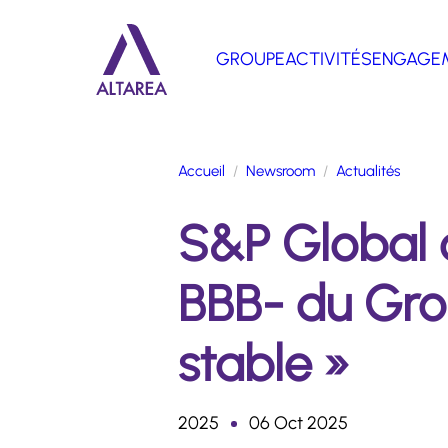
Aller au contenu principal
GROUPE
ACTIVITÉS
ENGAGE
Retour à la page d'accueil
Accueil
Newsroom
Actualités
S&P Global 
BBB- du Grou
stable »
2025
06 Oct 2025