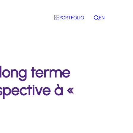
PORTFOLIO
EN
Rechercher
 long terme
spective à «