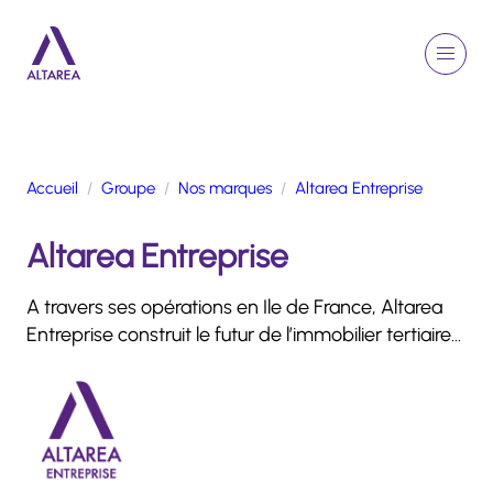
Aller au contenu principal
EN
Rechercher
Menu
Retour à la page d'accueil
Accueil
Groupe
Nos marques
Altarea Entreprise
GROUPE
Altarea Entreprise
ACTIVITÉS
ENGAGEMENTS
A travers ses opérations en Ile de France, Altarea
TALENTS
Entreprise construit le futur de l’immobilier tertiaire…
FINANCE
NEWSROOM
PORTFOLIO