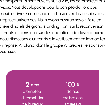
s transports, ils sont ouverts sur la ville, les commerces et l
rvices. Nous développons pour le compte de tiers des
meubles livrés sur mesure, en phase avec les besoins des
treprises utilisatrices. Nous avons aussi un savoir-faire en
tière d’hôtels de grand standing, tant sur la reconversion
timents anciens que sur des opérations de développemen
 nous disposons d’un fonds d’investissement en immobilie
entreprise, Altafund, dont le groupe Altarea est le sponsor 
nvestisseur.
2
100
ème
%
promoteur
de nos
d’immobilier
réalisations
de bureaux
situées à